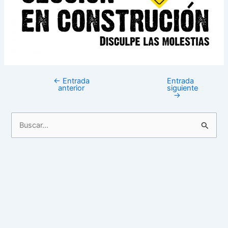
←
Entrada
Entrada
anterior
siguiente
→
B
u
s
c
a
r
p