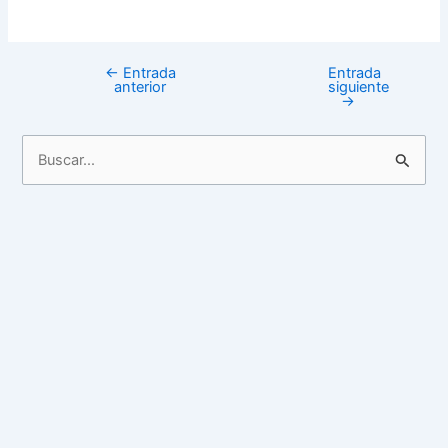
←
Entrada
Entrada
anterior
siguiente
→
B
u
s
c
a
r
p
o
r
: