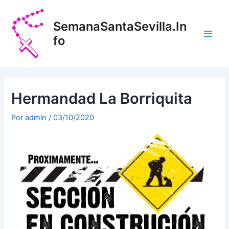
Ir
Navegación
Main
al
de
SemanaSantaSevilla.In
Men
contenido
entradas
fo
Hermandad La Borriquita
Por
admin
/
03/10/2020