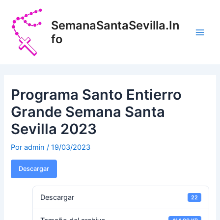
Ir
Navegación
Main
al
de
SemanaSantaSevilla.In
Men
contenido
entradas
fo
Programa Santo Entierro
Grande Semana Santa
Sevilla 2023
Por
admin
/
19/03/2023
Descargar
Descargar
22