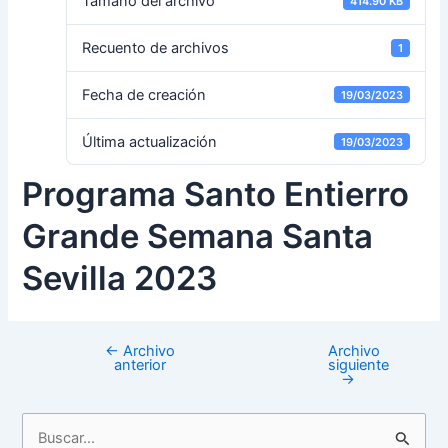
Tamaño del archivo
414.90 KB
Recuento de archivos
1
Fecha de creación
19/03/2023
Última actualización
19/03/2023
Programa Santo Entierro
Grande Semana Santa
Sevilla 2023
←
Archivo
Archivo
anterior
siguiente
→
B