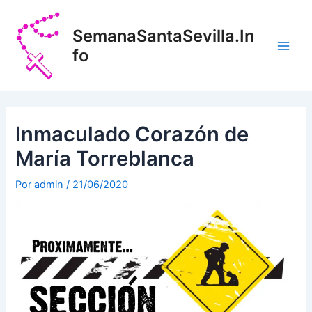
Ir
Navegación
Main
al
de
SemanaSantaSevilla.In
Men
contenido
entradas
fo
Inmaculado Corazón de
María Torreblanca
Por
admin
/
21/06/2020