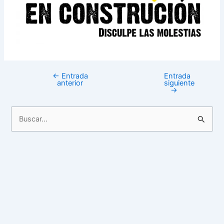
←
Entrada
Entrada
anterior
siguiente
→
B
u
s
c
a
r
p
o