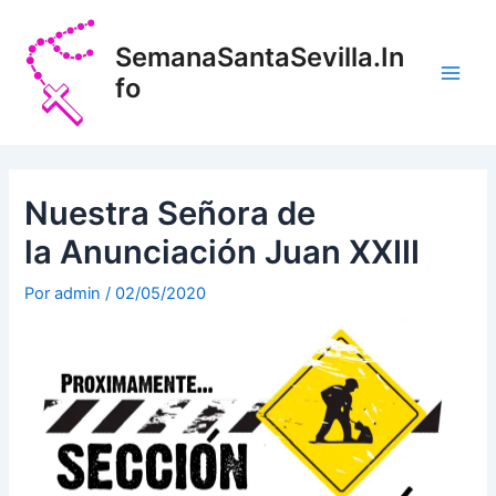
Ir
Navegación
Main
al
de
SemanaSantaSevilla.In
Men
contenido
entradas
fo
Nuestra Señora de
la Anunciación Juan XXIII
Por
admin
/
02/05/2020