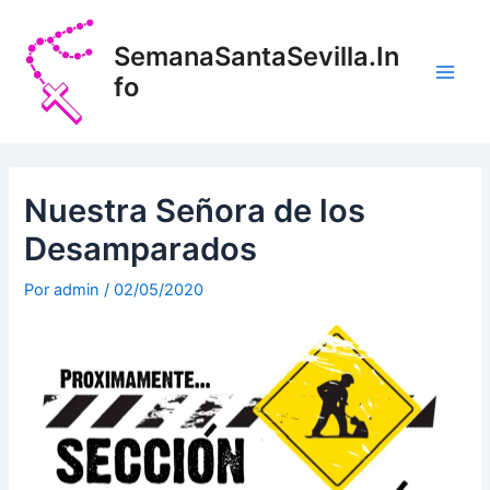
Ir
Navegación
Main
al
de
SemanaSantaSevilla.In
Men
contenido
entradas
fo
Nuestra Señora de los
Desamparados
Por
admin
/
02/05/2020