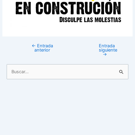
←
Entrada
Entrada
anterior
siguiente
→
B
u
s
c
a
r
p
o