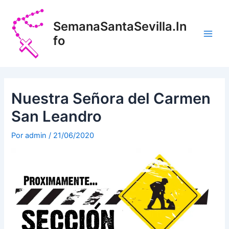
Ir
Navegación
Main
al
de
SemanaSantaSevilla.In
Men
contenido
entradas
fo
Nuestra Señora del Carmen
San Leandro
Por
admin
/
21/06/2020