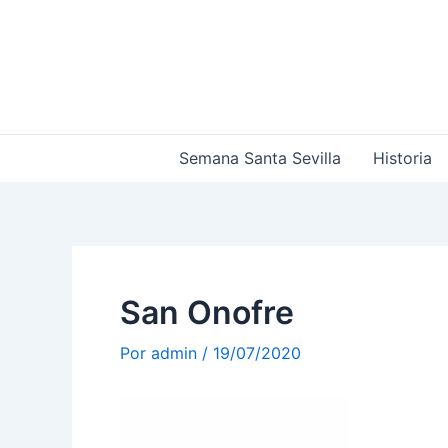
Ir
Navegación
al
de
contenido
entradas
Semana Santa Sevilla
Historia
San Onofre
Por
admin
/
19/07/2020