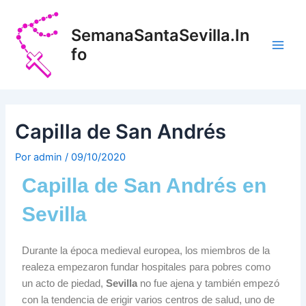
Ir
Navegación
Main
al
de
SemanaSantaSevilla.In
Men
contenido
entradas
fo
Capilla de San Andrés
Por
admin
/
09/10/2020
Capilla de San Andrés en
Sevilla
Durante la época medieval europea, los miembros de la
realeza empezaron fundar hospitales para pobres como
un acto de piedad,
Sevilla
no fue ajena y también empezó
con la tendencia de erigir varios centros de salud, uno de