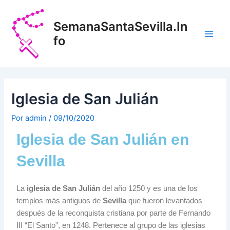
Ir
Navegación
Main
al
de
SemanaSantaSevilla.In
Men
contenido
entradas
fo
Iglesia de San Julián
Por
admin
/
09/10/2020
Iglesia de San Julián en
Sevilla
La
iglesia de San Julián
del año 1250 y es una de los
templos más antiguos de
Sevilla
que fueron levantados
después de la reconquista cristiana por parte de Fernando
III “El Santo”, en 1248. Pertenece al grupo de las iglesias