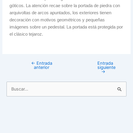
góticos. La atención recae sobre la portada de piedra con
arquivoltas de arcos apuntados, los exteriores tienen
decoración con motivos geométricos y pequeñas
imágenes sobre un pedestal. La portada está protegida por
el clásico tejaroz.
←
Entrada
Entrada
anterior
siguiente
→
B
u
s
c
a