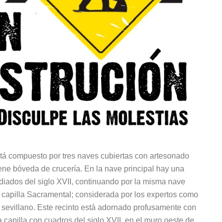
tá compuesto por tres naves cubiertas con artesonado
iene bóveda de crucería. En la nave principal hay una
diados del siglo XVII, continuando por la misma nave
a capilla Sacramental; considerada por los expertos como
 sevillano. Este recinto está adornado profusamente con
 capilla con cuadros del siglo XVII, en el muro oeste de