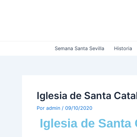
Ir
Navegación
al
de
contenido
entradas
Semana Santa Sevilla
Historia
Iglesia de Santa Cata
Por
admin
/
09/10/2020
Iglesia de Santa 